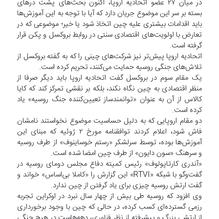
در میان ۲۷ عضو اتحادیه اروپا، اکنون بحث‌های پشت درهای
بسته بر سر این موضوع جریان دارد که آیا با توجه به این آموزش‌ها
باید اقدامات بیشتری علیه چین اتخاذ شود یا خیر؛ موضوعی که در
تعارض با اولویت‌های اقتصادی سنتی در روابط بروکسل و پکن قرار
گرفته است.
اتحادیه اروپا پیش‌تر نیز شرکت‌های چینی را که به گفته بروکسل از
تلاش‌های جنگی روسیه حمایت می‌کنند، تحریم کرده است.
یک مقام سوم در بروکسل گفت اتحادیه اروپا باید دیگر صرفا از
منظر اقتصادی به چین نگاه نکند، بلکه بر نقشی تمرکز کند که کایا
کالاس از آن به عنوان «توانمندساز تعیین‌کننده جنگ روسیه» یاد
کرده است.
دو مقام اروپایی که به دلیل حساسیت موضوع نخواستند نامشان
فاش شود، اعلام کردند توافقنامه مورخ ۲ ژوئیه که مبنای این
آموزش‌ها بوده، توسط سرلشکر «رستم خوساینوف» از طرف روسیه
و سرهنگ «سون دایون» از طرف چین امضا شده است.
«آندری کارتاپولوف» رئیس کمیته دفاع مجلس دومای روسیه در
گفت‌وگو با شبکه «RTVI» این گزارش را «کاملا بی‌اساس» خواند و
گفت ارتش روسیه چیزی برای یاد گرفتن از چین ندارد.
وی افزود که روسیه طی بیش از چهار سال نبرد در اوکراین تجربه
رزمی گسترده‌ای کسب کرده، در حالی که چین با وجود برخورداری
از ارتشی بزرگ و پیشرفته از نظر فناوری، دهه‌هاست در هیچ جنگی