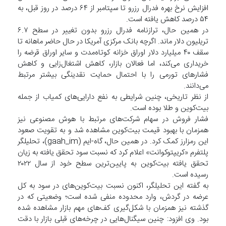
افزایش نرخ بهره فدرال رزرو تا سپتامبر از ۶۴ درصد در روز قبل، به
۵۴ درصد کاهش یافته است.
در همین حال، ترازنامه فدرال رزرو بدون تغییر در سطح ۶.۷
تریلیون دلار ماند. اگرچه بانک مرکزی آمریکا در حال حاضر ماهانه تا
سقف ۴۰ میلیارد دلار اوراق خزانه کوتاه‌مدت و سایر اوراق قرضه را
خریداری می‌کند، اما فعالان بازار، کاهش اشتغال‌زایی و کاهش
فشارهای تورمی را با احتمال حمایت نقدینگی بیشتر مرتبط
می‌دانند.
از نظر تاریخی، چنین شرایطی به نفع دارایی‌های کمیاب از جمله
بیت‌کوین‌ و طلا بوده است.
فشار فروش در سهام شرکت‌های مرتبط با هوش مصنوعی نیز
همزمان با بهبود قیمت بیت‌کوین مشاهده شد و به تقویت صعود
این رمزارز کمک کرد. در همین حال، گاه-ایم (gaah_im)، تحلیلگر
پلتفرم «کریپتوکوانت» اعلام کرد که نسبت سود تحقق‌ یافته به زیان
تحقق‌ یافته بیت‌کوین به پایین‌ترین سطح خود از سال ۲۰۲۲
رسیده است.
به گفته این تحلیلگر، اکنون نسبت بیت‌کوین‌های در سود به کل
عرضه در گردش، وارد محدوده منفی شده است؛ وضعیتی که در
گذشته نیز همزمان با شکل‌گیری کف‌های مهم بازار مشاهده شده
بود. وی افزود: چنین سیگنال‌هایی در چرخه‌های قبلی بازار با دقت