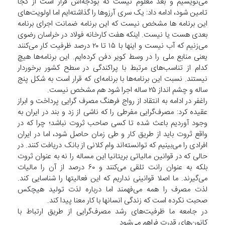
می‌نویسیم و بعد معلوم نیست که بودجه‌اش قرار است از کجا
تامین شود، ادامه داد: یک سری آرزوها را گذاشته‌ایم اما اولویت‌های
این برنامه ها مشخص نیست که این برنامه ضمانت اجرای برنامه
بعدی هست یا نیست. اینکه هفت کارخانه فولاد در خراسان رضوی
می‌زنیم که آب نیست و اینها با ۱۵ تا ۲۰ درصد ظرفیت کار می‌کنند
یعنی منابع ملی را در وسط کویر دفن کرده‌ایم. این برنامه‌ها هیچ
کدام از تناسب‌های مرتبط با پراکندگی در سطح کشور برخوردار
نیستند. نسبت این برنامه‌ها با برنامه‌ای که قرار است به شکل پنج
ساله و چشم انداز ۲۵ ساله اجرا شود هم مشخص نیست.
راغفر در ادامه به انتقاد از رواج فرهنگ مصرف گرایی پرداخت و ابراز
عقیده کرد: مصرف‌گرایی مفرطی را که ناشی از زد و بند در ایران به
وجود آوردیم باعث شده تا کسی صاحب ثروت نباشد؛ چرا که در
واقع ثروت باید از طریق کار و طی زمان حاصل شود، اما در ایران
افرادی را می‌بینیم که توانسته‌اند وام کلانی از بانک دریافت کنند. در
حالی که در قوانین مالیاتی بریتانیا این مساله را نه به عنوان ثروت
بلکه به عنوان رانت تلقی می‌کنند و ۶۰ درصد از آن را مالیات
می‌گیرند. ما اصلا قوانینی نداریم که این فعالیتها را شناسایی کند.
لذت مصرف را همه می‌فهمند اما درباره لذت تولید هیچکس
صحبت نکرده است که زندگی انسانها با کار معنا پیدا کند.
در جامعه‌ ما ظرفیت‌های رشد مصرف‌گرایی از طریق ارتباط با
کانون‌های قدرت فراهم می‌شود