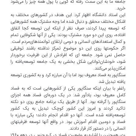
جامعه ما به این سمت رفته که گویی با پول همه چیز را می‌شود
خرید.
این استاد دانشگاه اظهار کرد: این هدف در کشورهای مختلف به
اشکال مختلف محقق و دنبال شده اما وجه مشترک همه کشورهایی
که توسعه پیدا کردند، صرف نظر از اینکه این توسعه کجا اتفاق
افتاده، روی این دو مورد مشترک بودند: یکی از آنها شکوفایی تمام
و کمال استعدادهای انسانی و دومی ارتقای توانمندهای‌مردم است.
اگر حکومتها روی این دو موضوع تمرکز نداشته باشند توفیقی
حاصل نمی شود. جامعه ای که افرادش از این ظرفیت برخوردار
شود، خودشان‌توانایی شکل بخشی به یک جامعه توسعه‌یافته را
امکان‌پذیر می‌کنند.
سنگاپور به فساد معروف بود اما با آن مبارزه کرد و به کشوری توسعه
یافته تبدیل شد
راغفر با بیان اینکه سنگاپور یکی از کشورهایی است که به فساد
کامل معروف بود، یادآور شد: در یک دوره‌ای فساد همه اجزای
سنگاپور را گرفته بود. آنها از طریق یک برنامه جامع روی دو نکته
تاکید کردند و امروز این کشور کوچک تبدیل به یک کشور
توسعه‌یافته شده است. آنها دو اقدام انجام دادند؛ یکی مبارزه با
فساد و دومین اقدام آموزش بود. در واقع آنها توسعه ظرفیتهای
انسانی را در دستور کار قرار دادند.
وی همچنین با اشاره به وضعیت فساد در کره جنوبی در دهه ۱۹۶۰