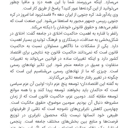
می‌سازد. اینکه می‌پرسند شما با این همه دزد و مافیا چطور
می‌توانید از این گردنه‌ها عبور کنید؟ پاسخ از طریق کار است.
وی یادآور شد: کره جنوبی از ایران دهه ۴۰ فاسدتربود اما امروز در کره
جنوبی رییس جمهور مجبور به استعفا می‌شود. این صنعت است که
نظم می‌دهد و حقوق قانونی خودشان را دیکته می‌کند.
راغفر با اشاره به اهمیت حاکمیت اخلاق در جامعه گفت: اخلاق در
شکل‌بخشی به صداقت، درستکاری و فرهنگ تولیدی بسیار اهمیت
دارد. یکی از مشکلات ما ناآگاهی مسئولان نسبت به حاکمیت
قانون است که نمی‌دانند حاکمیت قانون چه نتایجی برای اقتصاد
کشور دارد و اینکه تغییرات ساده در قوانین می‌تواند به تغییرات
متفاوت و عمیق در جامعه منجر شود. این تاثیر نهادهای رسمی
است. چیزی که ما از نهادهای رسمی می‌شناسیم این است که
چگونه در تغییر رفتار جامعه تاثیر می‌گذارند.
به گفته این اقتصاددان؛ توسعه پنج عزم دارد؛ اولین آن عزم سیاسی
است که حاکمان باید بخواهند توسعه پیدا کنند و با همه موانع
توسعه مقابله کنند. دومین عزم، حاکمیت قانون است که از زمان
مشروطه دنبال آن بودیم. سومین موضوع، حقوق مالکیت است.
چهارمین کاهش نابرابری‌های ناموجه است که ناشی از ظرفیتهای
طبیعی خود انسانها نیست بلکه محصول نابرابری در توزیع
فرصت‌ها و منابع بین بخش‌های مختلف جامعه است. پنجمی
استقرار یک نظام عدالت اجتماعی است که اگر این پنج عزم