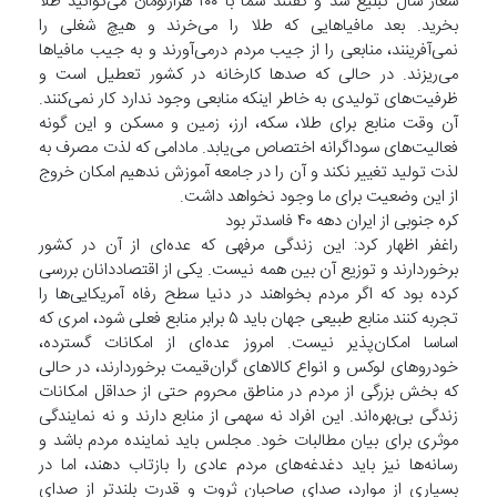
شعار سال تبلیغ شد و گفتند شما با ۱۰۰ هزارتومان می‌توانید طلا
بخرید. بعد مافیاهایی که طلا را می‌خرند و هیچ شغلی را
نمی‌آفرینند، منابعی را از جیب مردم درمی‌آورند و به جیب مافیاها
می‌ریزند. در حالی که صدها کارخانه در کشور تعطیل است و
ظرفیت‌های تولیدی به خاطر اینکه منابعی وجود ندارد کار نمی‌کنند.
آن وقت منابع برای طلا، سکه، ارز، زمین و مسکن و این گونه
فعالیت‌های سوداگرانه اختصاص می‌یابد. مادامی که لذت مصرف به
لذت تولید تغییر نکند و آن را در جامعه آموزش ندهیم امکان خروج
از این وضعیت برای ما وجود نخواهد داشت.
کره جنوبی از ایران دهه ۴۰ فاسدتر بود
راغفر اظهار کرد: این زندگی مرفهی که عده‌ای از آن در کشور
برخوردارند و توزیع آن بین همه نیست. یکی از اقتصاددانان بررسی
کرده بود که اگر مردم بخواهند در دنیا سطح رفاه آمریکایی‌ها را
تجربه کنند منابع طبیعی جهان باید ۵ برابر منابع فعلی شود، امری که
اساسا امکان‌پذیر نیست. امروز عده‌ای از امکانات گسترده،
خودروهای لوکس و انواع کالاهای گران‌قیمت برخوردارند، در حالی
که بخش بزرگی از مردم در مناطق محروم حتی از حداقل امکانات
زندگی بی‌بهره‌اند. این افراد نه سهمی از منابع دارند و نه نمایندگی
موثری برای بیان مطالبات خود. مجلس باید نماینده مردم باشد و
رسانه‌ها نیز باید دغدغه‌های مردم عادی را بازتاب دهند، اما در
بسیاری از موارد، صدای صاحبان ثروت و قدرت بلندتر از صدای