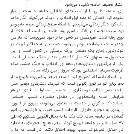
اقشار ضعیف جامعه شنیده می‌شود.
وی، منفعت‌طلبی را از آسیب‌های اخلاقی جامعه دانست و ابراز
عقیده کرد: کسانی که دهه اول انقلاب را دیدند می‌گویند انگار ما در
یک کره دیگر زندگی می‌کردیم. با اینکه سطح زندگی مردم پایین‌تر
بود امنیت اجتماعی بالاتر از امروز بود. علت این است که اخلاق از
بین رفته است. هیچکس در کشور ما از خود نمی‌پرسد که کار من
چقدر موجب رضایت مردم می‌شود. دستیابی به حداکثر ثروت در
کوتاه‌ترین زمان یک معضل بزرگ فرهنگی در کشور است و این
محصول سیاستهای ۳۷ سال گذشته و بعد از جنگ تحمیلی است.
یکی از بزرگترین دستاوردهای دهه اول انقلاب و جنگ هشت ساله
ظرفیت سرمایه اجتماعی بود که امروز از بین رفته است.
این استاد دانشگاه تصریح کرد: توسعه صنعتی، ضرورت خروج ما از
بحرانهای تو در توی کنونی است که نیازمند رفتارهای مهمی مثل
وقت‌شناسی، نظم، درستکاری و احساس مسئولیت فردی در هر
شرایطی است. پاسخگویی در مقابل مشتری، کسب احساس
رضایت که دیگران از خدمات ما منتفع می‌شوند، پیروی از قانون،
پایبندی به مجاری قانونی، الزامات کسب قدرت و خوشبختی، امور
گمشده در جامعه است. تک تک ما به دنبال الگویی هستیم که طی
۳۷ سال اخیر در جامعه ترویج کردند. یعنی هیچ معجزه‌ای به اندازه
کار خلاق، نمی‌تواند سبب بهبود اخلاق باشد. کار است که ما را