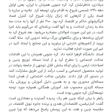
میلادی، خاطرنشان کرد: کره جنوبی همزمان با ایران، یعنی اوایل
دهه ۱۳۴۰ شمسی شروع به اقدام برای توسعه کرد. علاوه بر مبارزه با
فساد یکی از کارهایی که ژنرال پارک شروع کرد کنترل فساد
الیگارشهای حاکم بر اقتصاد کره بود. ۳۰۰ نفر از آنها را به مدت سه
ماه به زندان انداخت و به آنها گفت برنامه‌ای که می‌گویم باید اجرا
کنید، در غیر این صورت اموالتان مصادره می‌شود. بعد شروع کرد به
اجرای برنامه‌ها و برای بنگاههای بزرگ برنامه تدوین کرد. مثلا گفت
بروید از کشورهای خارجی ارز بیاورید و این صنایع را ایجاد کنید در
غیر این صورت اجازه فعالیت ندارید.
استاد دانشگاه الزهرا ادامه داد: کره جنوبی همزمان با این اقدامات
عدالت اجتماعی را مطرح کرد و از ابتدا مساله توزیع زمین و
اصلاحات ارضی را برای اینکه بخش قابل توجهی از جامعه بتوانند در
تولید محصول اجتماعی و کسب درآمد از این طریق مشارکت کنند
در دستور کار قرار دادند. بنابراین عدالت اجتماعی از همان ابتدا
مساله‌ای محوری بود و به همین دلیل آموزش و پرورش یک
مساله کلیدی محسوب شد. آموزش همگانی همواره مورد توجه
توسعه‌گران کره جنوبی بوده است.
راغفر با بیان اینکه چین هم یک پدیده گسترده و معناداری است
گفت: آمارتیاسن، اقتصاددان هندی و برنده جایزه نوبل اقتصاد، در
مقایسه چین و هند، به این پرسش پاسخ می‌دهد که چرا چین