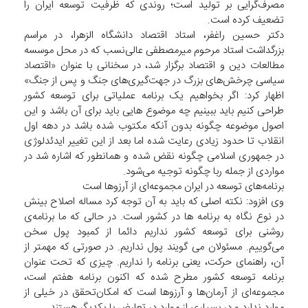
مصرف‌گرایی بر تولید است؛ روندی که ظرفیت توسعه ایران را
تضعیف کرده است.
دکتر حسین راغفر، استاد اقتصاد دانشگاه الزهرا، در مراسم
بزرگداشت استاد مرحوم میرمصطفی عالی‌نسب که در محل موسسه
مطالعات دین و اقتصاد برگزار شد، در سخنانی با عنوان «اقتصاد
سیاسی چرخش‌های بزرگ در جهت‌گیری‌های جنگ و پس از جنگ»
اظهار کرد: اگر بخواهیم یک برنامه عملیاتی برای توسعه کشور
طراحی کنیم باید ببینیم چه موضوع هایی باید برای آن باشد و این
اصول موضوعه چگونه بدون آنکه مکتوب شده باشد در دهه اول
انقلاب تا حدود زیادی رعایت شده اما بعد از این تغییر ایدئدلوژی
در جمهوری اسلامی چگونه نقض شده و همانطور که اشاره شد در
مواردی از جمله ربا چگونه توجیه می‌شود.
برنامه‌های توسعه در ایران مجموعه‌ای از آرزوها است
وی افزود: نکته اصلی که باید به آن توجه کرد مساله اصلاح بینش
در نوع نگاه به برنامه ها در کشور است. در حالی که ما برنامه‌ی
روشنی برای توسعه کشور نداریم دائما از کمبود پول سخن
می‌گوییم. مسئولان می گویند پول نداریم. در صورتی که مهمتر از
آن، راهنمای حرکت، یعنی برنامه را نداریم. چیزی که تحت عنوان
برنامه توسعه کشور مطرح شده که اکنون برنامه هفتم است،
مجموعه‌ای از آرمان‌ها و آرزوها است که امکان‌تحقق در خیلی از
موارد ندارد و در بسیاری از موارد در تعارض با یکدیگر هستند.