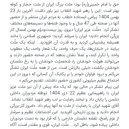
حق با امام خمینی(ره) بود؛ ملت بزرگ ایران از ملت حجاز و کوفه
بهتر است. این را رهبر شهید انقلاب نیز باور داشت. آخرین بار 23
بهمن 1404 پیامی ایستاده خطاب به مردم ایران منتشر و از حضور
آنها در صحنه طی 47 سال و با وجود فتنه‌ها و دسیسه‌های مختلف
تشکر کرد: «ملّت عزیز ایران! دیروز، روز بیست‌ودوّم بهمن امسال کار
بزرگی انجام دادید؛ ایران را سربلند کردید؛ جمهوری اسلامی را مانند
همیشه پشتیبانی کردید و به قدرت آن افزودید... اینکه یک ملّت
بیایند در خیابان‌ها، یک حرف واحد، یک شعار واحد، یک مطلوب
واحد را تکرار کنند، و عملاً نشان بدهند که در صحنه حضور دارند و
می‌توانند هویّت خودشان را، شخصیّت خودشان را به رخ دشمنان
خودشان بکشند، خیلی باارزش است. من از همه‌ ملّت ایران تشکّر
می‌کنم و درود فراوان خودم را بر یکایک آن کسانی که دیروز در این
اجتماع عظیم میلیونی کشوری حضور داشتند، تقدیم می‌کنم.»
این پیام تشکر در حالی بود که یک ماه پیش از آن نیز ملت عزیز
ایران با راهپیمایی عظیم 22 دی 1404 توطئه مزدوران داخلی
دشمن را پایان داد و لبخند رضایت بر لب رهبر شهید انقلاب نشاند.
آقای شهید ایران با رضایت از ملت به آنها پیام داد: «امروز کار بزرگی
انجام دادید و روزی تاریخی آفریدید. این اجتماعات عظیم و سرشار
از عزم راسخ، نقشه‌ دشمنان خارجی را که قرار بود به دست مزدوران
داخلی پیاده شود، باطل کرد... ملّت ایران، قوی و مقتدر است، آگاه