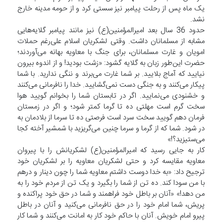
یک ماه پس از رحلت پیامبر نیز سستی کرد و از حومه مدینه خارج
نشد.
حدود 36 سال بعد امیرالمؤمنین(ع) نیز مانند پیامبر گلایه‌هایی
مشابه از مسلمانان داشت. وقتی لشکریان اسلام علی‌رغم حملات
امویان و غارت مسلمانان، برای جنگ با معاویه بهانه می‌آوردند؛
حضرت این‌طور زبان به گلایه گشود: «زشت بودید! و از اندوه بیرون
نیایید که آماج بلایید. بر شما غارت می‌برند و ننگی ندارید. با شما
پیکار می‌کنند و به جنگی دست نمی‌گشایید. خدا را نافرمانی می‌کنند
و خشنودی می‌نمایید. اگر در تابستان شما را بخوانم گویید هوا
سخت گرم است مهلتی ده تا گرما کمتر شود؛ و اگر در زمستان
فرمان دهم گویید سخت سرد است فرصتی ده تا سرما از بلادمان به
در شود. شما که از گرما و سرما چنین می‌گریزید با شمشیر آخته کجا
می‌ستیزید؟!»
کار به جایی رسید که امیرالمؤمنین(ع) لشکریانش را با پیروان
معاویه مقایسه کرد و حتی لشکریان معاویه را بر لشکریان خود
ترجیح داد: «به خدا دوست داشتم معاویه شما را چون دینار و درهم
با من سودا کند. ده تن از شما را بگیرد و یک تن از مردم خود را به
من دهد!» «آنان بر باطل خود فراهمند و شما در حق خود پراکنده و
پریش، شما امام خود را در حق نافرمانی می‌کنید و آنان در باطل
پیرو امام خویش. آنان با حاکم خود کار به امانت می‌کنند و شما کار