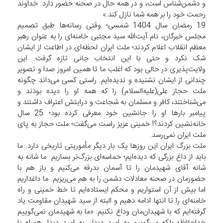
و دشمن‌شناس است، و در همه حال در صحنه حضور دارد. خداوند
رحمت خود را بر همه‌ شما نازل کند.»
19 رمضان سال 1404 شمسی؛ وقتی رسانه‌ها طبق تصمیم
مجلس خبرگان، نام آیت‌الله سید مجتبی خامنه‌ای را به عنوان رهبر
معظم انقلاب اعلام کردند؛ ملت ایران لحظه‌ای در اطاعت از ایشان
شک نکرد و حتی با این انتخاب جانی تازه گرفت. این
ولایت‌پذیری در حالی بود که اغلب ما تا همین امروز صدا و تصویر
چندانی از ایشان نشنیده و ندیده‌ایم. راستی کسی می‌داند چگونه
ملت حجاز علی(علیه‌السلام) را که همه او را دیده بودند و
می‌شناختند، کافر و مسلمان به شجاعت و درایتش اعتراف داشتند و
پیامبر بارها او را جانشین خود معرفی کرده بود؛ 25 سال
خانه‌نشین کردند؟! خمینی عزیز راست می‌گفت؛ ملت حجاز به پای
ملت ایران نمی‌رسد.
ملت بزرگ ایران این روزها یک بار دیگر مأموریتی تاریخی دارد. ما
باید از داغ بزرگی که دیده‌ایم؛ حماسه‌ای بزرگ‌تر بسازیم. ما شانه به
شانه آقای شهیدمان را تا آسمان بدرقه می‌کنیم و باز هم با
حضورمان در صحنه معادلات دشمن را به هم می‌ریزیم. ما داغداریم
اما بیش از آن استواریم و محکم ایستاده‌ایم تا خط خمینی و راه
خامنه‌ای را تا انتها ادامه دهیم و البته از سید شهیدان مقاومت یاد
گرفته‌ایم که با شهیدان‌مان وداع نکنیم: «ما به شهیدمان نمی‌گوییم
خداحافظ؛ بلکه می‌گوییم به امید دیدار. به امید دیدار همراه با