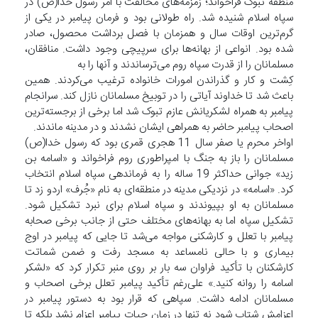
منطقه تبوک فراخواند؛ زمزمه‌های مخالفت با امر رسول خدا(ص) در
سپاه اسلام شنیده شد. راه طولانی بود و فرمان پیامبر در یکی از
گرم‌ترین اوقات سال و همزمان با فصل برداشت محصول، صادر
شده بود. انواعی از بهانه‌ها برای سرپیچی وجود داشت. منافقان،
مسلمانان را از قدرت سپاه روم می‌ترساندند و آنها را به
کِشت و کار و گذراندن امورات خانواده ترغیب می‌کردند. همین
باعث شد تا خداوند آیاتی را در توبیخ مسلمانان نازل کند. سرانجام
پیامبر به همراه لشکریانش عازم تبوک شد اما برخی از برجسته‌ترین
اصحاب پیامبر حاضر به همراهی ایشان نشدند و در مدینه ماندند.
اواخر محرم یا صفر سال 11 هجری قمری بود که رسول خدا(ص)
مسلمانان را باز به جنگ با امپراطوری روم فراخواند و «اسامه بن
زید» جوانی حداکثر 19 ساله را به فرماندهی سپاه اسلام انتخاب
کرد. «اسامه» در نزدیکی مدینه در منطقه‌ای به نام «جُرف» اردو زد تا
مسلمانان به او بپیوندند و سپاه اسلام برای نبرد تشکیل شود.
تشکیل سپاه اما به بهانه‌های مختلف حتی از جانب برخی صحابه
پیامبر با تعلل و کارشکنی مواجه می‌شد تا جایی که پیامبر در اوج
بیماری و با حالی نامساعد به مسجد رفت و ضمن شماتت
کارشکنان با تأکید فراوان سه بار بر روی منبر تکرار کرد که «لشکر
اسامه را روانه کنید.» علی‌رغم تأکید پیامبر تعلل برخی اصحاب و
مسلمانان ادامه داشت. سپاهی که قرار بود به دستور پیامبر در
اعزامش شتاب شود نه تنها در زمان حیات پیامبر اعزام نشد بلکه تا