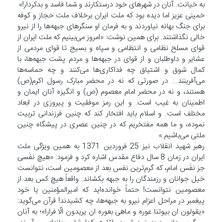
به خیانت. آنان در شهرهای خود درستکارند و شما فاسد و بدکردار!»
خمینی عزیز اما دیده بود که ملت ایران برخلاف ملت حجاز و کوفه
برای جنگ بهانه نیاوردند و به فرمان او سنگرهای جبهه‌ها را از نیرو
خالی نگذاشتند. برای همین نوشت: «امروز می‌بینیم که ملت ایران از
قوای مسلح نظامی و انتظامی و سپاه و بسیج تا قوای مردمی از
عشایر و داوطلبان و از قوای در جبهه‌ها و مردم پشت جبهه‌ها، با
کمال شوق و اشتیاق چه فداکاری‌ها می‌کنند و چه حماسه‌ها
می‌آفرینند... در صورتی که نه در محضر مبارک رسول اکرم(ص)
هستند، و نه در محضر امام معصوم (ص) و انگیزه آنان ایمان و
اطمینان به غیب است. و این رمز موفقیت و پیروزی در ابعاد
مختلف است. و اسلام باید افتخار کند که چنین فرزندانی تربیت
نموده، و ما همه مفتخریم که در چنین عصری در پیشگاه چنین
ملتی می‌باشیم.»
رهبر شهید انقلاب نیز 25 فروردین 1371 به همین ویژگی ملت
ایران در زمان 8 سال دفاع مقدس اشاره کرد و فرمود: «هیچ نفَسی‌
جز نفَس امام، که گرم‌ترین نفس بعد از معصومین است، نتوانست
خیل جوانان و رزمندگان را به جبهه بکشاند. واقعاً هیچ کس بعد از
معصومین نتوانست! حتماً خوانده‌اید که امیرالمؤمنین یا خود
پیغمبر در مراحل اعزام نیرو به جبهه‌ها، چه کشیدند! قرآن می‌‌گوید:
«یقولون ان بیوتنا عوره و ماهی‌ بعوره ان یریدون الّا فرارا»؛ به آنان