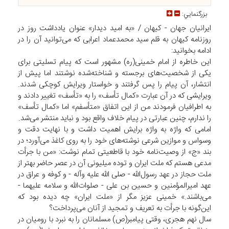
بزرگنمايي:
ایرانیان جهان - کیهان / «به امید دیدار» عنوان یادداشت روز در
روزنامه کیهان به قلم سید محمدعماد اعرابی که می‌توانید آن را در
ادامه بخوانید:
این خاطره از امام خمینی(ره) مشهور است که پیام تسلیتی برای
یکی از شخصیت‌های برجسته و شناخته‌شده نوشتند اما پیش از
انتشار، آن پیام را پس گرفتند و خواستار ویرایش کوچکی شدند.
ویرایشی که در آن عبارت «کمال تأسف» را به «تأسف» تغییر دادند و
به اطرافیان فرمودند من از این اتفاق «متأسفم» اما «کمال تأسف»
را ندارم، چنین عبارتی در پیام خلاف واقع بود و نباید منتشر می‌شد.
امامی که واژه به واژه برایش اهمیت داشت و با نهایت دقت و
وسواس و موازین شرعی نوشته‌های خود را به روی کاغذ می‌آورد؛ در
بند «ج» از وصیت‌نامه خود با قاطعیتی تمام نوشت: «من با جرأت
مدعی هستم که ملت ایران و توده میلیونی آن در عصر حاضر بهتر از
ملت حجاز در عهد رسول‌الله - صلی الله علیه وآله - و کوفه و عراق در
عهد امیرالمؤمنین و حسین بن علی - صلوات‌الله و سلامه علیهما -
می‌باشند.» خمینی عزیز مگر از «ملت ایران» چه دیده بود که
این‌گونه با جرأت به تعریف و تمجید از آنان می‌پرداخت؟
سال نهم هجری، وقتی پیامبر(ص) مسلمانان را به نبرد با رومیان در