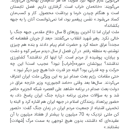
می‌‌گویی‌ عازم جبهه‌‌ نبرد شوید، امّا هر کدام‌شان بهانه‌ای‌ می‌‌آورند.
می‌‌گویند: «خانه‌مان خراب است. گرفتاری‌ داریم. فصل تابستان
است و هنگام چیدن خرما و برداشت محصول. کار و کسب‌مان
کساد می‌‌شود.» نفَس پیغمبر بود، اما نمی‌‌توانست آنان را به جبهه
بکشاند!»
ملت ایران اما تا آخرین روزهای 8 سال دفاع مقدس جبهه جنگ را
خالی نکرد. رهبر شهید انقلاب می‌گفتند: «بعد از جریان قطعنامه که
مجدداً عراق حمله کرد و حضرت امام پیام دادند و بنده هم چیزی‌
نوشتم، به منطقه رفتم. در آن فصل از سال دیدم سراسر کوه و دشت
و بیابان، پوشیده از مردم است. آیا اینها کار نداشتند؟ کشاورزی‌
نداشتند؟ بیوتشان «عوره»[خراب] نبود؟ عجیب است! این چه
حرکت و چه قدرتی‌ بود؟ البته جز قدرت خدا هیچ چیز دیگر نبود.»
حتی مقامات رژیم بعث صدام نیز به این ویژگی ملت ایران اعتراف
می‌کردند. سال‌ها بعد وقتی «حامد الجبوری» وزیر خارجه عراق در
دولت بعث صدام در برنامه «شاهد علی العصر» شبکه الجزیره حاضر
شد و به سؤالات مجری برنامه درباره جنگ ایران پاسخ داد، به
حضور پرتعداد رزمندگان اسلام در جبهه ایران هم اشاره کرد و البته با
تخمینی اشتباه از جمعیت مردم ایران در زمان جنگ گفت: «تصور
کن ملتی نزدیک به 70 میلیون یا بیشتر از هفتاد میلیون با آن
عقیده‌ای که داشتند، بدون هیچ توجهی به سمت مرگ [شهادت]
بشتابند.»