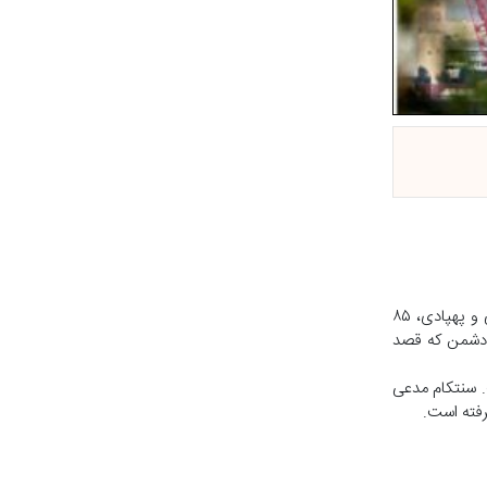
از سوی دیگر روابط عمومی کل سپاه پاسداران انقلاب اسلامی با صدور بیانیه‌ای اعلام کرد: نیروی دریایی و هوافضای سپاه طی عملیات مشترک موشکی و پهپادی، ۸۵
تاسیسات مهم نظامی آمریکا در بندر سلمان، منطقه پنجم دریایی بحرین و پایگاه هوایی علی السالم کویت را در هم کوبیدند و یک پهپاد MQ۹ دشمن که قصد
خاک کشورمان از سر گرفته است. سنتکام مدعی
رفته است.