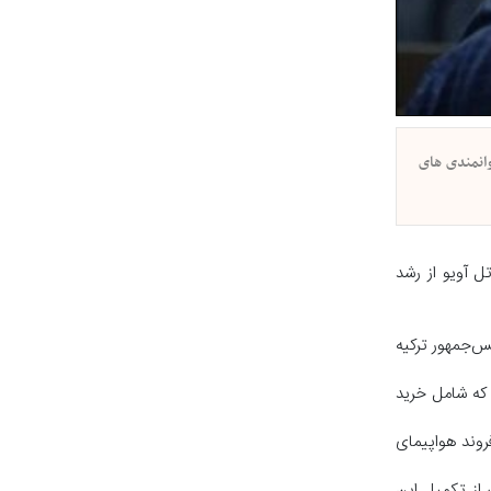
 از رشد توانمندی های
 و امنیتی تل آویو از رشد
س‌جمهور ترکیه
که شامل خرید
روی هوایی ترکیه در حال حاضر حدود ۲۴۰ فروند هواپیمای اف-۱۶ و ده ها جنگنده اف-۴ فانتوم در اختیار دارد. آنکارا به دنبال خرید ۴۰ فروند هواپیمای
یونان برای جلوگیری از تکمیل این