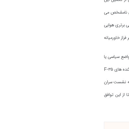
نون نامشخص می
ی برتری هوایی
گریز بر فراز خاورمیانه
واضع سیاسی یا
وی گفت: نیروی دریایی ترکیه مانع مانور دریایی تل آویو شد... ترکیه به توسعه صنایع دفاعی خود با سرعتی زیاد ادامه می دهد و به دنبال دستیابی به جنگنده های F-۳۵
پ به نشست سران
 از این توافق