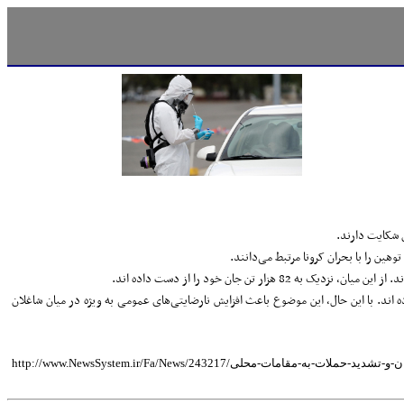
ات آلمان کرده اند. با این حال، این موضوع باعث افزایش نارضایتی‌های عمومی به ویژه در میان شاغلان
htt/همه-گیری-کرونا-در-آلمان-و-تشدید-حملات-به-مقامات-محلی