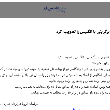
ابرگزیتی با انگلیس را تصویب کرد
اد تجاری پسابرگزیتی با انگلیس را تصویب کرد.
اروپا خبر داد.
ی را به تعویق بیندازند و انگلیس نیز از برنامه های تمدید یک طرفه دوره های موافقت در گمر
جدایی انگلیس از اتحادیه، تا حدودی در محدوده بازار واحد اروپایی باقی بماند. این توافق ب
 میان ایرلند شمالی و جمهوری ایرلند وجود ندارد.
 تصویب رساند.
http://www.NewsSystem.ir/Fa/News/243283/پارلما
بستن
چاپ