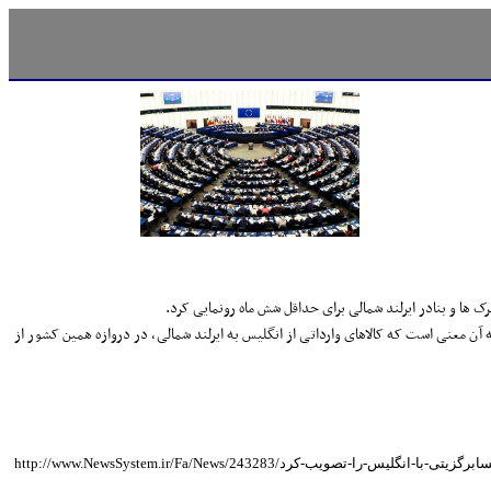
ک ها و بنادر ایرلند شمالی برای حداقل شش ماه رونمایی کرد.
ه آن معنی است که کالاهای وارداتی از انگلیس به ایرلند شمالی، در دروازه همین کشور از
ن-اروپا-قرارداد-تجاری-پسابرگزیتی-با-انگلیس-را-تصویب-کرد