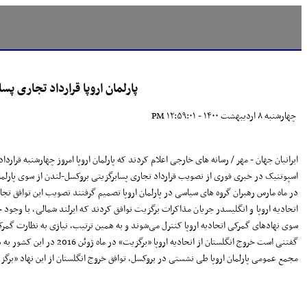
پارلمان اروپا قرارداد تجاری پس
چهارشنبه ۸ اردیبهشت ۱۴۰۰ - ۱۲:۵۹:۰۱ PM
ایرانیان جهان - مهر / رسانه های خارجی اعلام کردند که پارلمان اروپا امروز چهارشنبه قرارد
اسپوتنیک در خبری فوری از تصویب قرارداد تجاری پسابرگزیتی بروکسل-لندن از سوی پارلمان 
در ماه مارس رهبران گروه های سیاسی در پارلمان اروپا تصمیم گرفتند تصویب این توافق تجار
اتحادیه اروپا و انگلیسدر جریان مذاکرات برگزیت توافق کردند که ایرلند شمالی، با وجود 
سوی نهادهای گمرکی اتحادیه اروپا کنترل می‌شوند و به همین ترتیب، نیازی به نظارت گمرکی
گفتنی است خروج انگلستان از اتحادیه اروپا «برگزیت» در ماه ژوئن 2016 در این کشور به همه‌پرسی گذاشته شده و با 52 رای موافق مقابل 48 رای مخالف به تصویب رسید.
مجمع عمومی پارلمان اروپا طی نشستی در بروکسل، توافق خروج انگلستان از این نهاد «برگزیت» را با 621 رای موافق در برابر 49 رای مخالف به