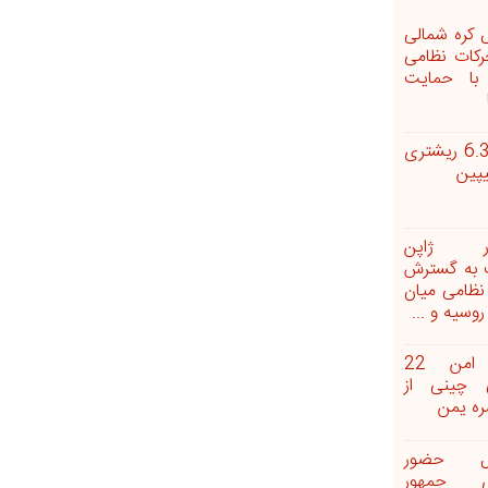
 کره شمالی
رکات نظامی
با حمایت
زلزله 6.3 ریشتری
یپین
ر ژاپن
به گسترش
 نظامی میان
وسیه و ...
عبور امن 22
 چینی از
ه یمن
ال حضور
ی جمهور