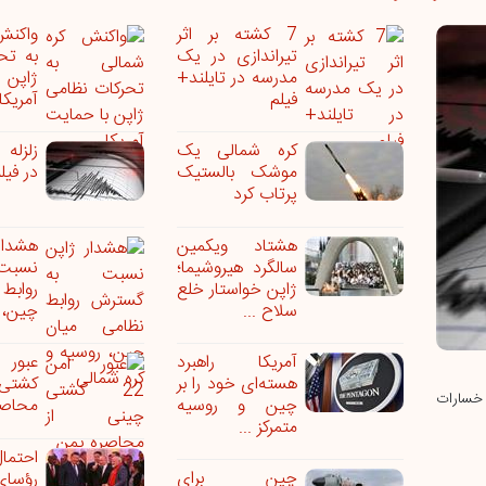
7 کشته بر اثر
واکنش
تیراندازی در یک
به تح
مدرسه در تایلند+
ژاپن 
فیلم
آمریکا
کره شمالی یک
موشک بالستیک
در فیل
پرتاب کرد
هشتاد ویکمین
هشدا
سالگرد هیروشیما؛
نسبت 
ژاپن خواستار خلع
روابط
سلاح ...
چین، ر
آمریکا راهبرد
هسته‌ای خود را بر
کشتی
ا خسارات
چین و روسیه
محاصر
متمرکز ...
احتم
چین برای
رؤسا