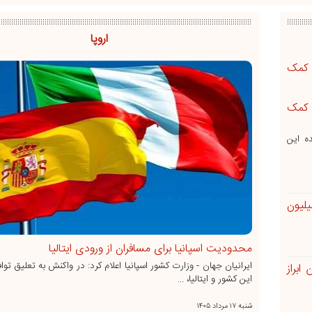
اروپا
 کمک
ده این
ا دستور توقف ساخت سالن 400 میلیون
محدودیت اسپانیا برای مسافران از ورودی ایتالیا
ایرانیان جهان - وزارت کشور اسپانیا اعلام کرد: در واکنش به تعلیق تو
براز
این کشور و ایتالیا، ...
شنبه ۱۷ مرداد ۱۴۰۵