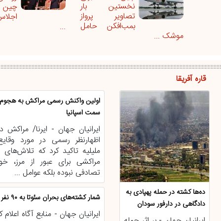
نخستین بار
چین و
تصاویر پرواز
اجلاس
بمب‌افکن حامل
...
موشک ...
قاره آفریقا
اولین واکنش رسمی مراکش به هجوم م
سمت اسپانیا
ایرانیان جهان - ایرنا/ مراکش 
اظهارنظر رسمی در مورد وقایع
ملیلیه تاکید کرد که تلاش‌های ا
مراکشی برای عبور از مرز، خ
تصادفی نبوده بلکه عوامل ...
ده‌ها کشته در حمله پهپادی به
شمار کشته‌های بحران سئوتا به ۹۰ نفر رسید
دادگاهی در دارفور سودان
ایرانیان جهان - منابع آگاه اعلام 
ایرانیان جهان - بر اثر حمله