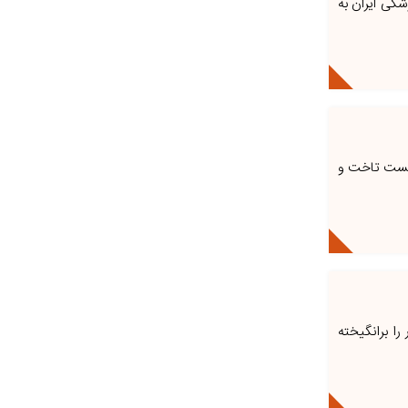
ت پهپادی و موشکی ایران به
ن پست تاخت و
را برانگیخته